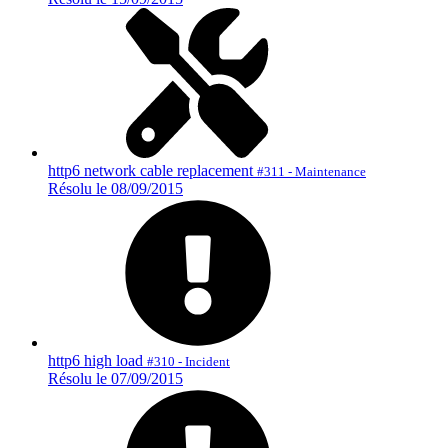
http6 network cable replacement
#311 - Maintenance
Résolu le 08/09/2015
http6 high load
#310 - Incident
Résolu le 07/09/2015